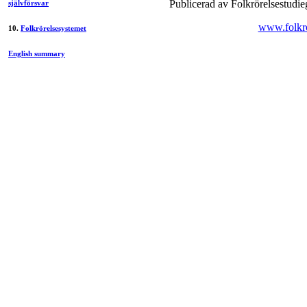
Publicerad av Folkrörelsestudi
självförsvar
www.folkro
10.
Folkrörelsesystemet
English summary