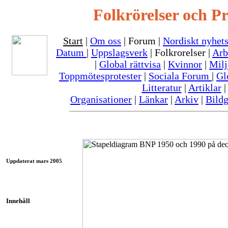
Folkrörelser och Pr
Start
|
Om oss
| Forum |
Nordiskt nyhet
Datum
|
Uppslagsverk
| Folkrorelser |
Arb
|
Global rättvisa
|
Kvinnor
|
Milj
Toppmötesprotester
|
Sociala Forum
|
Gl
Litteratur
|
Artiklar
|
Organisationer
|
Länkar
|
Arkiv
|
Bildg
Uppdaterat mars 2005
Innehåll