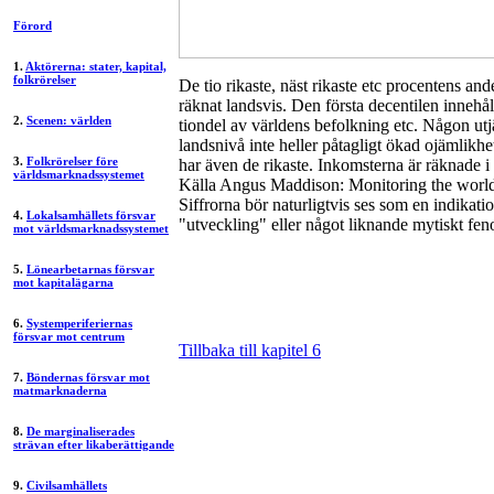
Förord
1.
Aktörerna: stater, kapital,
folkrörelser
De tio rikaste, näst rikaste etc procentens a
räknat landsvis. Den första decentilen innehåll
2.
Scenen: världen
tiondel av världens befolkning etc. Någon utj
landsnivå inte heller påtagligt ökad ojämlikhet
3.
Folkrörelser före
har även de rikaste. Inkomsterna är räknade 
världsmarknadssystemet
Källa Angus Maddison: Monitoring the wor
Siffrorna bör naturligtvis ses som en indikatio
4.
Lokalsamhällets försvar
"utveckling" eller något liknande mytiskt fe
mot världsmarknadssystemet
5.
Lönearbetarnas försvar
mot kapitalägarna
6.
Systemperiferiernas
försvar mot centrum
Tillbaka till kapitel 6
7.
Böndernas försvar mot
matmarknaderna
8.
De marginaliserades
strävan efter likaberättigande
9.
Civilsamhällets