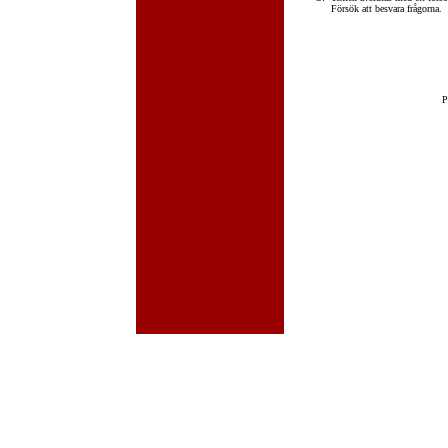
Försök att besvara frågorna.
P