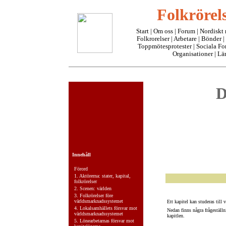
Folkrörels
Start
|
Om oss
| Forum |
Nordiskt
Folkrorelser |
Arbetare
|
Bönder
|
Toppmötesprotester
|
Sociala F
Organisationer
|
Lä
D
Innehåll
Förord
1.
Aktörerna: stater, kapital,
folkrörelser
2.
Scenen: världen
3.
Folkrörelser före
världsmarknadssystemet
Ett kapitel kan studeras till
4.
Lokalsamhällets försvar mot
Nedan finns några frågeställ
världsmarknadssystemet
kapitlen.
5.
Lönearbetarnas försvar mot