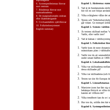
kapitalägarna
Kapitel 1. Aktörerna: stater
6.
Systemperiferiernas försvar
mot centrum
Vad är de fundamentala skill
7.
Böndernas försvar mot
hör till en sort börjar anvä
matmarknaderna
Vilka svårigheter vållar det at
8.
De marginaliserades strävan
efter likaberättigande
Texten och "folkrörelsecykel
9.
Civilsamhällets självförsvar
går vidare. Ge exempel utifrå
10.
Folkrörelsesystemet
Kapitel 2. Scenen: världen
English summary
Är textens skillnad mellan "
Varför, eller varför inte?
Vad är kärnan i världssystem
Kapitel 3. Folkrörelser fö
Varför kom de mest dynamiska
människans plats i världsallte
Varför tror du att senmedelti
under senare hälften av 1400-
Kapitel 4. Lokalsamhället
Vilka var skillnaderna mella
dessa skillnader på?
Vilka var skillnaderna (och l
Texten tar slut för Europas de
Kapitel 5. Lönearbetarnas
Marxister (som har fäst sig sär
bekämpa förtryck av olika slag
kanske att villkora det?
Vilka trendbrott kan du se i a
Hur tror du, utifrån den här 
Kapitel 6. Systemperiferie