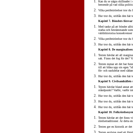
Kan du se några skillnader i 
beroende på vad olika politis
Vilka periferirörelser tror du
Hur tror du, utifrån den här 
Kapitel 7. Bönders försv
Med tanke på att bönder alltid
starka och bestämmande som an
världshistorisa konsekvenser -
Vilka periferirörelser tror du
Hur tror du, utifrån den här
Kapitel 8. De marginalisera
Texten hävdar att all margin
sak. Finns det fog för det? Va
Texten menar att det har funni
till att blåsa upp sin egen "
för- och nackdelar med sådant
Hur tror du, utifrån den här 
Kapitel 9. Civilsamhällets 
Texten hävdar bland annat att
ståndpunkt? Varför, varför in
Hur tror du, utifrån den här 
Hur tror du, utifrån den här 
Hur tror du, utifrån den här 
Kapitel 10. Folkrörelsesyst
Texten hävdar att det finns vi
rörelsetraditioner. Är detta e
Texten ger en historik av det
Texten avslutas med ett försök