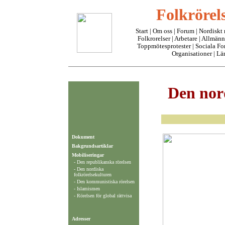
Folkrörels
Start
|
Om oss
| Forum |
Nordiskt
Folkrorelser
|
Arbetare
|
Allmänn
Toppmötesprotester
|
Sociala F
Organisationer
|
Lä
Den nor
Dokument
Bakgrundsartiklar
Mobiliseringar
-
Den republikanska rörelsen
-
Den nordiska
folkrörelsekulturen
-
Den kommunistiska rörelsen
-
Islamismen
-
Rörelsen för global rättvisa
Adresser