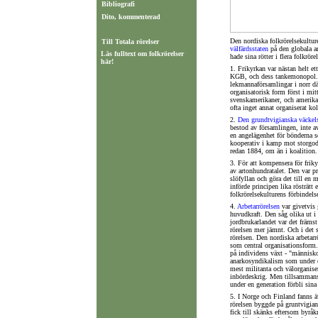
Bibliografi
Dito, kommenterad
Den nordiska folkrörelsekultu
Till Totala rörelser
välfärdsstaten
på den globala ar
Läs fulltext om
folkrörelser
hade sina rötter i flera folkrör
här!
1. Frikyrkan var nästan helt 
KGB, och dess tankemonopol. De
lekmannaförsamlingar i norr där
organisatorisk form först i mi
svenskamerikaner, och amerikan
ofta inget annat organiserat kol
2.
Den grundtvigianska väckel
bestod av församlingen, inte a
en angelägenhet för bönderna s
kooperativ i kamp mot storgod
redan 1884, om än i koalition.
3. För att kompensera för friky
av artonhundratalet. Den var pra
slöfyllan och göra det till en
införde principen lika rösträtt
folkrörelsekulturens förbindel
4.
Arbetarrörelsen
var givetvis 
huvudkraft. Den såg olika ut i
jordbrukarlandet var det främ
rörelsen mer jämnt. Och i det s
rörelsen. Den nordiska arbetarr
som central organisationsform.
på individens växt - "människov
anarkosyndikalism som under en
mest militanta och välorganiser
inbördeskrig. Men tillsammans v
under en generation förbli sina 
5. I Norge och Finland fanns ä
rörelsen byggde på gruntvigian
fick till skänks eftersom byrå