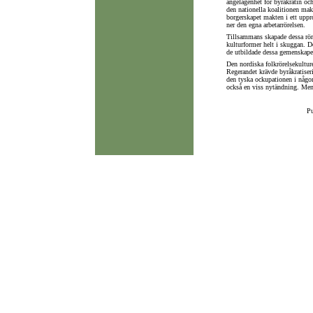
angelägenhet för byråkratin oc
den nationella koalitionen makt
borgerskapet makten i ett uppr
ner den egna arbetarrörelsen.
Tillsammans skapade dessa röre
kulturformer helt i skuggan. D
de utbildade dessa gemenskaper
Den nordiska folkrörelsekultur
Regerandet krävde byråkratise
den tyska ockupationen i någon 
också en viss nytändning. Men i
Pu