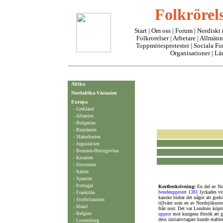
Folkrörels
Start
|
Om oss
| Forum |
Nordiskt
Folkrorelser
|
Arbetare
|
Allmänn
Toppmötesprotester
|
Sociala F
Organisationer
|
Lä
Afrika
Nordafrika-Västasien
Europa
- Grekland
- Albanien
- Bulgarien
- Rumänien
- Makedonien
- Jugoslavien
- Bosnien-Hercegovina
- Kroatien
- Slovenien
-
Italien
-
Spanien
- Portugal
Kortbeskrivning:
En del av Nor
bondeupproret 1381
lyckades vis
-
Frankrike
kanske bidrar det något att godsä
-
Storbritannien
tillväxt som en av Nordsjökuste
-
Irland
från norr. Det var Londons köpm
- Belgien
uppror
mot kungens försök att gör
dess initiativtagare kunde etabl
- Luxemburg