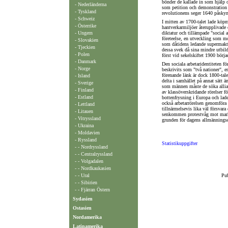
bönder de kallade in som hjälp 
- Nederländerna
som petition och demonstration o
-
Tyskland
revolutionens seger 1640 påskyn
- Schweiz
I mitten av 1700-talet lade köp
- Österrike
hantverkarmiljöer återupplivade d
- Ungern
diktatur och tillämpade "social 
företeelse, en utveckling som m
- Slovakien
som dåtidens ledande supermakt,
- Tjeckien
dessa svek då sina mindre utbild
-
Polen
först vid sekelskiftet 1900 börj
-
Danmark
Den sociala arbetaridentiteten fö
-
Norge
beskrivits som "två nationer", e
förenande länk är dock 1800-tal
- Island
delta i samhället på annat sätt ä
-
Sverige
som männen måste de söka allian
-
Finland
av klassöverskridande rörelser fö
- Estland
bottenfrysning i Europa och lade
också arbetarrörelsen genomföra 
- Lettland
tillnärmelsevis lika väl försvar
- Litauen
senkommen protestvåg mot markn
- Vitryssland
grunden för dagens allmänningsdi
- Ukraina
- Moldavien
-
Ryssland
Statistikuppgifter
- - Nordryssland
- - Centralryssland
- - Volgadalen
- - Nordkaukasien
- - Ural
Pub
- - Sibirien
- - Fjärran Östern
Sydasien
Ostasien
Nordamerika
Latinamerika