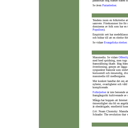
paradoxalt nog stärker staten so
Se även
Pariarörelser
.
Tendens inom en folkrörelse at
samvete. Förekommer lite för
domineras av folk som har en t
Populism
).
Empiriskt sett har medelklassr
och bidrar till att en rörelse för
Se vidare
Evangeliska rörelser
.
Massmedia. Se vidare
Offentli
med bred spridning, men togs
framställning ökade. Idag främs
överröstning; genom att lägga 
synpunkter framstår som irrel
horisontell och ömsesidig, dvs 
massmedia till medborgarna.
Mer konkret handlar det om att
nyheter, ovanligheter och våld 
komplicerade.
Folkrörelser
är inte beroende 
framgångsrikt kultiverande av 
Många har hoppats att Internet
ömsesidighet ska bli en angelä
är oberättigade; emellertid kom
Litt
: Noam Chomsky: Manufactu
Schradie: The revolution that 