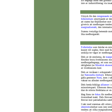
Ett begrepp inom den globala s
inte av industriföretag via ins
Uttryck för den
integrerande
st
folkrörelsers
utnyttjande av den
att staten har förpliktelser mo
givetvis att medborgare tendera
marginaliserade
, den internatio
Statens tvetydiga beteende mot
lika medborgarrätt.
Folkrörelse
som hävdar en mis
knutet till staden; först med f
urskilja tre vågor av medborgar
Dels av de uteslutna, de
margin
försökte bryta överklassens mo
medborgarbegrepp, ett som mots
rättigheter (se
Moralisk ekono
av överklassens krav.
Dels av invånare i ockuperade 
(se
Nationella rörelser
). Efters
gälla gentemot
Nord
, men i ta
vaknar nu allmänt medborgarr
Dels breda folkliga
allianser
i d
minoritetsparti. Eftersom dessa
drar de största fördelarna av en
Idag finns tre
fokus
för medbor
överordnad makt. Dels försvaret
försvar mot patriarkaliska samh
I takt med staternas allt större
identitets
rörelser som inte sträv
tendens att olika marginaliserad