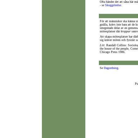
Ofta händer det att såna här mä
- se
Skuggrörelse.
För att människor ska känna s
gnälla, krävs inte bara att d
integrerade delar av en geme
mötesplatser där
kroppar
samve
Att skapa mötesplatser har därfö
sig kräver möten och fysiskt sa
Litt
: Randall Collins: Sociolo
the house of the people, Corne
Chicago Press 1986.
Se
Dagordning
.
Pu