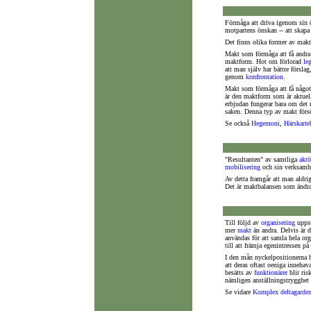
Förmåga att driva igenom sin
motpartens önskan -- att skap
Det finns olika former av mak
Makt som förmåga att få andra 
maktform. Hot om förlorad
le
att man själv har bättre försla
genom
konfrontation
.
Makt som förmåga att få något 
är den maktform som är aktuell
erbjudan fungerar bara om det
saken. Denna typ av makt förs
Se också
Hegemoni
,
Härskarte
"Resultanten" av samtliga
aktö
mobilisering
och sin verksamhet
Av detta framgår att man aldrig
Det är maktbalansen som ändras
Till följd av
organisering
uppst
mer
makt
än andra. Delvis är d
användas för att samla hela or
till att främja egenintressen på
I den mån nyckelpositionerna 
att deras oftast oeniga inneha
besätts av
funktionärer
blir ris
nämligen anställningstrygghet 
Se vidare
Komplex deltagarde