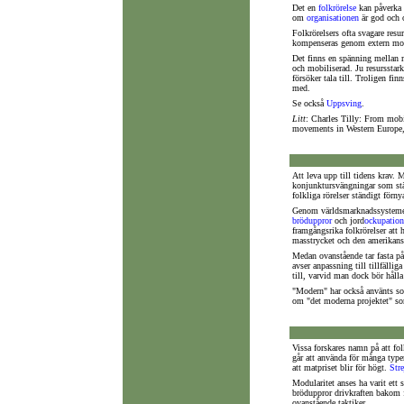
Det en
folkrörelse
kan påverka 
om
organisationen
är god och
Folkrörelsers ofta svagare res
kompenseras genom extern mob
Det finns en spänning mellan m
och mobiliserad. Ju resursstark
försöker tala till. Troligen fin
med.
Se också
Uppsving
.
Litt
: Charles Tilly: From mobi
movements in Western Europe,
Att leva upp till tidens krav. 
konjunktursvängningar som stä
folkliga rörelser ständigt förny
Genom världsmarknadssysteme
bröduppror
och jord
ockupation
framgångsrika folkrörelser att 
masstrycket och den amerikansk
Medan ovanstående tar fasta på
avser anpassning till tillfällig
till, varvid man dock bör hålla
"Modern" har också använts som
om "det moderna projektet" so
Vissa forskares namn på att fol
går att använda för många typer
att matpriset blir för högt.
Stre
Modularitet anses ha varit ett 
bröduppror drivkraften bakom f
ovanstående taktiker.