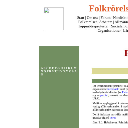
Folkrörels
Start
|
Om oss
| Forum |
Nordiskt
Folkrorelser
|
Arbetare
|
Allmänn
Toppmötesprotester
|
Sociala F
Organisationer
|
Lä
A
B
C
D
E
F
G
H
I
J
K
L
M
N
O
P
R
S
T
U
V
X
Y
Z
Å
Ä
Ö
Ett institutionellt parallellt 
organiserade
hierarkiskt
runt pa
underlydande klienter (se
Pate
sig en
periferi
, oavsett om denn
USA).
Maffiors uppbyggnad i patroner
vanlig affärsverksamhet; i rege
affärsverksamhet gentemot de
Det är fruktbart att skilja maff
grundar sig på
terror
.
Litt
: E.J. Hobsbawm: Primitiv