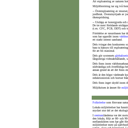
Att exploatering av naturen hot
Miljöförstöring tar sig två for
-- Överexploatering av resurse
jordbruk. Överutnyttjade av jor
ökenspridning.
-- Utsläpp av konstgjorda och 
De tre mest förödande utsläpps
(t.ex. CFC, PCB, DDT) och tu
Förödelse av resursbasen har d
som har uppstått inom
världs
ett starkt internt samband.
Dels tvingar den konkurrens so
bara ta hänsyn till exploateri
för att bli maximal.
Dels gör systemets
globaliseri
långsiktiga vidmakthållande, 
Dels finns inom världsmarknadss
nödvändiga och överflödiga behov
annan grund än att det finns 
Dels är den högst värderade k
reduktionistisk och bortser frå
Dels finns inget skydd inom 
Miljökrisen är ämnet för
miljö
Folkrörelse
som försvarar natu
Lokala miljörörelser har funni
mycket stor del av det ekolog
I
centrum
länderna var det mots
den lokala, följt av 80- och 9
mellanskikten som har gått för
miljörörelser mest på självhu
vatten, skog och berggrund. I c