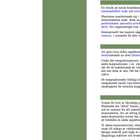
Ett försök att hävda bondedem
lokalsamhällets
makt
och
initi
Maoismen manifesterade sig i 
funktionärernas makt: deras 
periferilandets
nationella
utvec
aktör
, dvs organiseringar som ä
Internationellt har maoism någo
centrum
, i synnerhet för dem
Att göra vissa skikts uppfattn
besluts
fattande (se även
Diskri
Under den integrationsprocess s
andra marginaliserats: t.ex. ick
sätt för de makthavande att vin
den inte delas av alla. Det har
själva.
De marginaliserades folkliga rö
integrationen skulle vara fullst
särrättigheter för enskilda marg
Scenen för byte av likvärdiga 
Marknader har "alltid" funnits
och ett mönster för allt mänsk
monocentrisk, dvs att allting 
andra ekonomiska system har a
att bibehålla en sådan uppdeln
Ty denna monocentricitet, elle
orsak till många av världsma
fattigas nödtorft med hjälp av
långsiktiga stabilitet och över