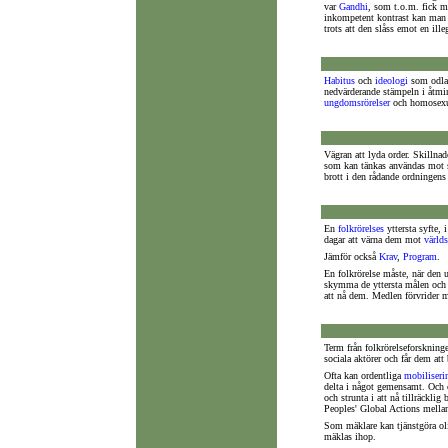
var
Gandhi
, som t.o.m. fick m
inkompetent kontrast kan man å
trots att den slåss emot en ille
Habitus
och
ideologi
som odlas
nedvärderande stämpeln i åtmi
ungdomsrörelser
och homosexue
Vägran att lyda order. Skilln
som kan tänkas användas mot såd
brott i den rådande ordningen
En
folkrörelses
yttersta syfte, i
dagar att värna dem mot
värld
Jämför också
Krav
,
Program
.
En folkrörelse måste, när den 
skymma de yttersta målen och 
att nå dem. Medlen förvrider m
Term från folkrörelseforskning
sociala aktörer och får dem at
Ofta kan ordentliga
mobiliseri
delta i något gemensamt. Och of
och strunta i att nå tillräckli
Peoples' Global Actions mellan
Som mäklare kan tjänstgöra ol
mäklas ihop.