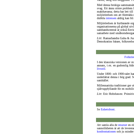
Med denna brokiga sammansättni
svag. Ett ännu större problem 
makthavarna; detta har lett till
miljörörelsen om att företräda 
dubbla
intressen
aldrig kan bli 
Miljörörelsen är fortfarande or
organisationerna på global niv
sambandscentral är också Envir
samarbete med småborndeorgan
Litt
: Ramachandra Guha & Juan
Demokratins bärare, folkrorelse
Folkrör
I den klassiska versionen av 
annans, t.ex. en gudomlig fräls
livsstil
.
Under 1800- och 1900-talet har
underlättat denna i hög grad. 
samhället.
Millennariska traditioner ger of
självuppfyllande för en mobilise
Litt
: Eric Hobsbawm: Primitiv
Se
Enhetsfront
.
Att samla alla de
resurser
en rö
sannolikheten är att de leverer
konfrontationen
och ju mindre s