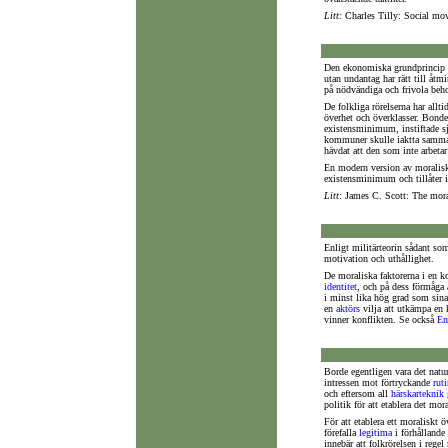
Litt:
Charles Tilly: Social mo
Den ekonomiska grundprincip so
utan undantag har rätt till åt
på nödvändiga och frivola beh
De folkliga rörelserna har allt
överhet och överklasser. Bonde
existensminimum, instiftade s
kommuner skulle iaktta samma 
hävdat att den som inte arbetar 
En modern version av moralisk
existensminimum och tillåter in
Litt
: James C. Scott: The mora
Enligt militärteorin sådant so
motivation och uthållighet.
De moraliska faktorerna i en 
identitet
, och på dess förmåga
i minst lika hög grad som sina
en
aktörs
vilja att utkämpa en 
vinner konflikten. Se också
En
Borde egentligen vara det natu
intressen mot förtryckande
ruti
och eftersom all
härskarteknik
g
politik för att etablera det mor
För att etablera ett moraliskt ö
förefalla
legitima
i förhållande 
innebär att folkrörelsen i rege