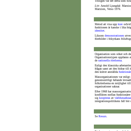
Troligen var det detta som fick
Litt
: Arnold Ljungdal: Marxis
Marxism, Verso 1976.
Metod att visa upp
krav
och/el
funktionen är kanske i lika hög
identitet
.
Liksom
demonstrationen
utvec
förebilder i frikyrkans friluf
Organisation som söker och de
Organisationstypen uppfanns av
de
nationella rörelserna
.
Enligt den klassiska arbetarröre
frågan samt att den bidrar ti
den kräver anställda
funktionär
Massorganisationen var enligt 
genomsnittligt fallande levna
folkrörelserna en möjlighet ti
organisationer saknar.
Efter 1968 har massorganisatio
konflikten mellan funktionärer
sig
koopteras
av
världsmarkna
integrationspolitikens fall bör 
Se
Resurs
.