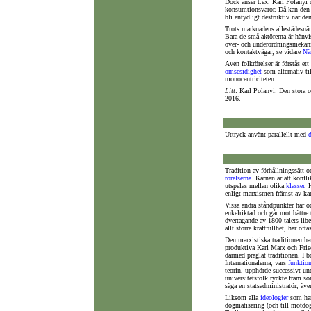
Dock anser t.ex. Karl Polanyi
konsumtionsvaror. Då kan den 
bli entydligt destruktiv när den
Trots marknadens allestädesnär
Bara de små aktörerna är hänvi
över- och underordningsmekani
och kontaktvägar; se vidare
Nä
Även folkrörelser är förstås e
ömsesidighet
som alternativ ti
monocentriciteten.
Litt
: Karl Polanyi: Den stora 
2016.
Uttryck använt parallellt med
Tradition av förhållningssätt 
rörelserna
. Kärnan är att konfli
utspelas mellan olika
klasser
. 
enligt marxismen främst av ka
Vissa andra ståndpunkter har oc
enkelriktad och går mot bättre t
övertagande av 1800-talets lib
allt större kraftfullhet, har of
Den marxistiska traditionen ha
produktiva Karl Marx och Fried
därmed präglat traditionen. I b
Internationalerna, vars
funktion
teorin, upphörde successivt und
universitetsfolk ryckte fram so
säga en statsadministratör, äve
Liksom alla
ideologier
som hand
dogmatisering (och till motdo